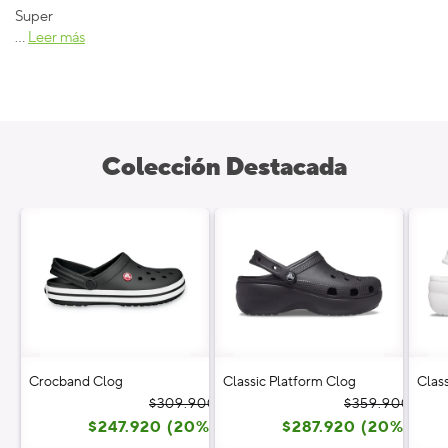
Super
...
Leer más
Colección Destacada
Crocband Clog
Classic Platform Clog
Clas
Precio
Precio
Prec
Prec
$309.900
$359.900
$247.920 (20%)
habitual
de
$287.920 (20%)
habi
de