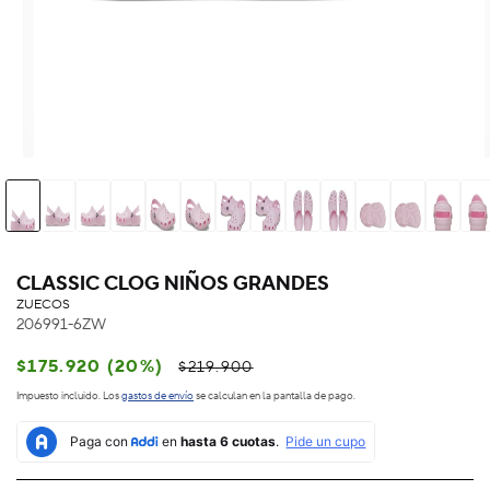
CLASSIC CLOG NIÑOS GRANDES
ZUECOS
206991-6ZW
Precio
Precio
$175.920 (20%)
$219.900
habitual
de
Impuesto incluido. Los
gastos de envío
se calculan en la pantalla de pago.
oferta