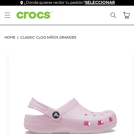
Ir
¿Dónde quieres recibir tu pedido?
SELECCIONAR
directamente
al contenido
Carrito
HOME
CLASSIC CLOG NIÑOS GRANDES
Ir
directamente
a la
información
del producto