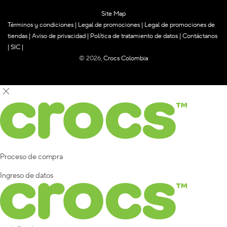
Site Map
Términos y condiciones
|
Legal de promociones
|
Legal de promociones de
tiendas
|
Aviso de privacidad
|
Política de tratamiento de datos
|
Contáctanos
|
SIC
|
© 2026,
Crocs Colombia
Proceso de compra
Ingreso de datos