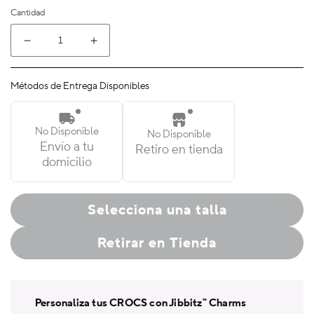
Cantidad
Reducir
Aumentar
cantidad
cantidad
para
para
Métodos de Entrega Disponibles
Classic
Classic
Clog
Clog
Niños
Niños
No Disponible
No Disponible
Grandes
Grandes
Envío a tu
Retiro en tienda
domicilio
Selecciona una talla
Retirar en Tienda
Personaliza tus CROCS con Jibbitz™ Charms