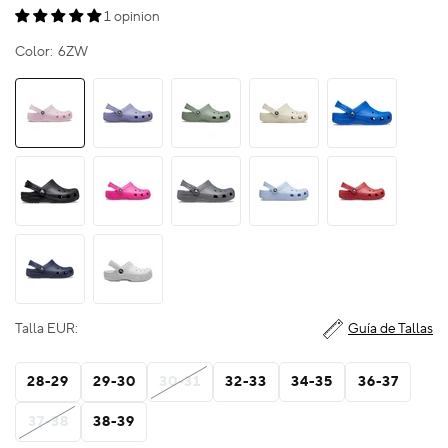
1 opinion
Color:
6ZW
Talla EUR:
Guía de Tallas
28-29
29-30
30-31
32-33
34-35
36-37
37-38
38-39