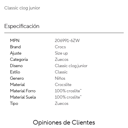
Classic clog junior
Especificación
MPN
206991-6ZW
Brand
Crocs
Ajuste
Size up
Categoria
Zuecos
Diseno
Classic clog junior
Estilo
Classic
Genero
Niños
Material
Crocslite
Material Forro
100% croslite™
Material Suela
100% croslite™
Tipo
Zuecos
Opiniones de Clientes