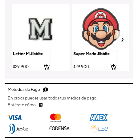
Letter M Jibbitz
Super Mario Jibbitz
Le
Precio
$29.900
Precio
$29.900
Pr
$
habitual
habitual
ha
Métodos de Pago
En crocs puedes usar todos tus medios de pago.
Entérate cómo