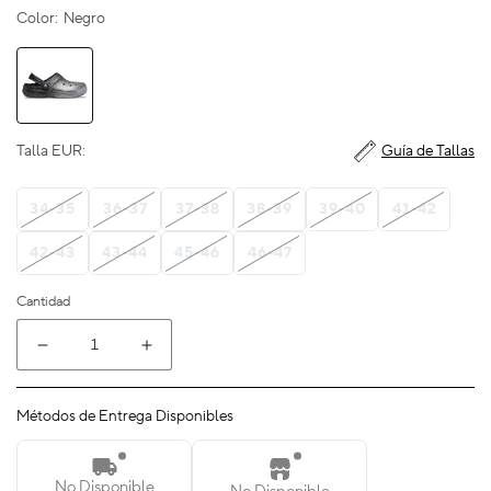
Color:
Negro
Talla EUR:
Guía de Tallas
34-35
36-37
37-38
38-39
39-40
41-42
42-43
43-44
45-46
46-47
Cantidad
Reducir
Aumentar
cantidad
cantidad
para
para
Métodos de Entrega Disponibles
Classic
Classic
Glitter
Glitter
Lined
Lined
No Disponible