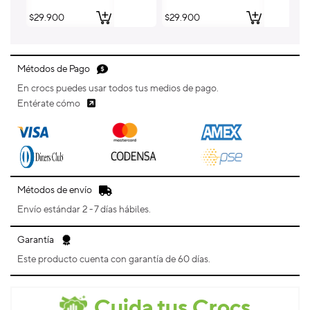
Precio
$29.900
Precio
$29.900
Pr
$
habitual
habitual
ha
Métodos de Pago
En crocs puedes usar todos tus medios de pago.
Entérate cómo
Métodos de envío
Envío estándar 2 - 7 días hábiles.
Garantía
Este producto cuenta con garantía de 60 días.
Cuida tus Crocs