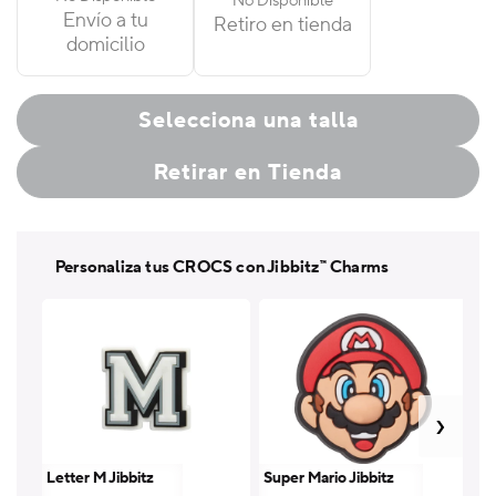
No Disponible
Clog
Clog
Envío a tu
Retiro en tienda
domicilio
Selecciona una talla
Retirar en Tienda
Personaliza tus CROCS con Jibbitz™ Charms
Letter M Jibbitz
Super Mario Jibbitz
Le