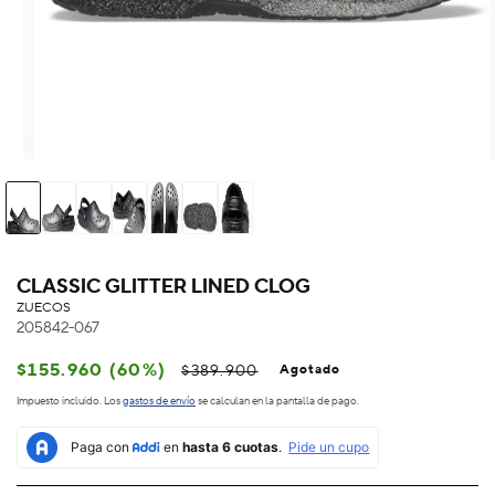
CLASSIC GLITTER LINED CLOG
ZUECOS
205842-067
Precio
Precio
$155.960 (60%)
$389.900
Agotado
habitual
de
Impuesto incluido. Los
gastos de envío
se calculan en la pantalla de pago.
oferta