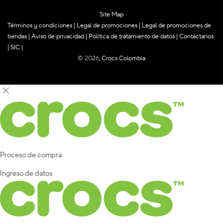
Site Map
Términos y condiciones
|
Legal de promociones
|
Legal de promociones de
tiendas
|
Aviso de privacidad
|
Política de tratamiento de datos
|
Contáctanos
|
SIC
|
© 2026,
Crocs Colombia
Proceso de compra
Ingreso de datos