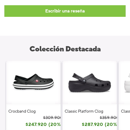
Escribir una reseña
Colección Destacada
Crocband Clog
Classic Platform Clog
Clas
Precio
Precio
Prec
Prec
$309.900
$359.900
$247.920 (20%)
habitual
de
$287.920 (20%)
habi
de