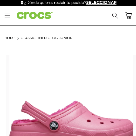
Ir
¿Dónde quieres recibir tu pedido?
SELECCIONAR
directamente
al contenido
Carrito
HOME
CLASSIC LINED CLOG JUNIOR
Ir
directamente
a la
información
del producto