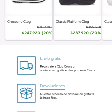
Crocband Clog
Classic Platform Clog
Clas
Precio
Precio
Prec
Prec
$309.900
$359.900
$247.920 (20%)
habitual
de
$287.920 (20%)
habi
de
oferta
ofer
Envío gratis
Regístrate a Club Crocs y
obtén envío gratis en tus primeros Crocs.
Devoluciones
Nuestro proceso de devolución gratuita
lo hace fácil.