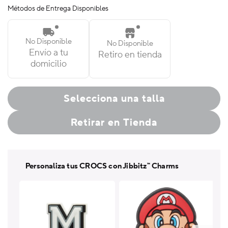
para
para
Métodos de Entrega Disponibles
Classic
Classic
Lined
Lined
Clog
Clog
No Disponible
No Disponible
Junior
Junior
Envío a tu
Retiro en tienda
domicilio
Selecciona una talla
Retirar en Tienda
Personaliza tus CROCS con Jibbitz™ Charms