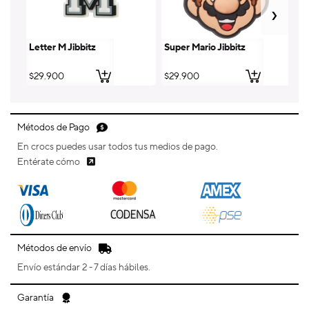
Letter M Jibbitz
Super Mario Jibbitz
Le
Precio
$29.900
Precio
$29.900
Pr
$
habitual
habitual
ha
Métodos de Pago
En crocs puedes usar todos tus medios de pago.
Entérate cómo
Métodos de envío
Envío estándar 2 - 7 días hábiles.
Garantía