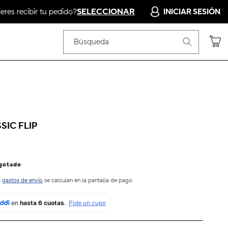
res recibir tu pedido?
SELECCIONAR
INICIAR SESIÓN
Carrito
Búsqueda
SIC FLIP
gotado
s
gastos de envío
se calculan en la pantalla de pago.