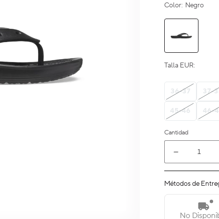
Color:
Negro
Talla EUR:
36-37
37-3
45-46
46-4
Cantidad
Reducir
cantidad
para
Métodos de Entre
Crocs
Classic
Flip
No Disponi