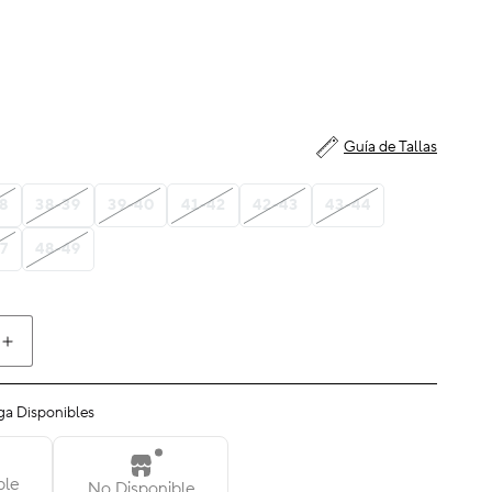
Guía de Tallas
8
38-39
39-40
41-42
42-43
43-44
7
48-49
Aumentar
cantidad
para
ga Disponibles
Crocs
Classic
Flip
ble
No Disponible