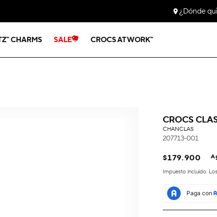
¿Dónde quie
ITZ™ CHARMS
SALE
CROCS AT WORK™
CROCS CLAS
CHANCLAS
207713-001
Precio
$179.900
A
habitual
Impuesto incluido. Lo