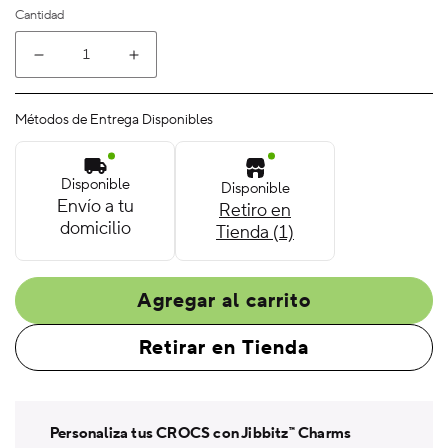
Cantidad
Reducir
Aumentar
cantidad
cantidad
para
para
Métodos de Entrega Disponibles
Jibbitz
Jibbitz
Unisex
Unisex
Blue
Blue
Disponible
Disponible
Tang
Tang
Envío a tu
Retiro en
Fish
Fish
domicilio
Tienda (1)
Animales
Animales
Agregar al carrito
Retirar en Tienda
Personaliza tus CROCS con Jibbitz™ Charms