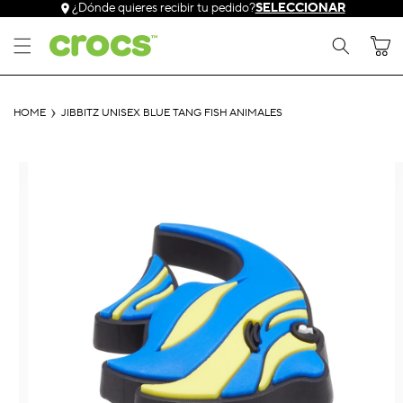
Ir
¿Dónde quieres recibir tu pedido?
SELECCIONAR
directamente
al contenido
Carrito
HOME
JIBBITZ UNISEX BLUE TANG FISH ANIMALES
Ir
directamente
a la
información
del producto