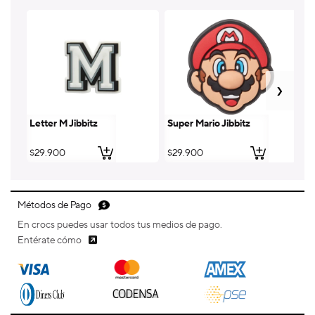
Letter M Jibbitz
Super Mario Jibbitz
Le
Precio
$29.900
Precio
$29.900
Pr
$
habitual
habitual
ha
Métodos de Pago
En crocs puedes usar todos tus medios de pago.
Entérate cómo