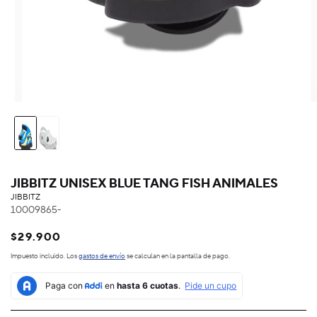
JIBBITZ UNISEX BLUE TANG FISH ANIMALES
JIBBITZ
10009865-
Precio
$29.900
habitual
Impuesto incluido. Los
gastos de envío
se calculan en la pantalla de pago.