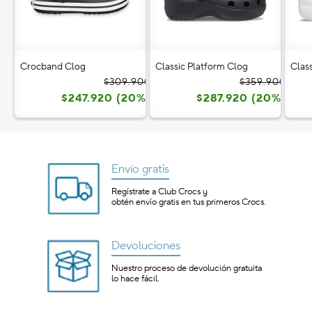
Crocband Clog
Classic Platform Clog
Clas
Precio
Precio
Prec
Prec
$309.900
$359.900
$247.920 (20%)
habitual
de
$287.920 (20%)
habi
de
oferta
ofer
Envío gratis
Regístrate a Club Crocs y
obtén envío gratis en tus primeros Crocs.
Devoluciones
Nuestro proceso de devolución gratuita
lo hace fácil.