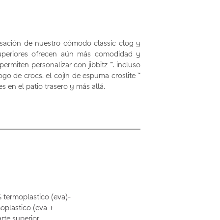
nsación de nuestro cómodo classic clog y
 superiores ofrecen aún más comodidad y
permiten personalizar con jibbitz ™. incluso
o de crocs. el cojín de espuma croslite ™
s en el patio trasero y más allá.
 termoplastico (eva)-
oplastico (eva +
rte superior