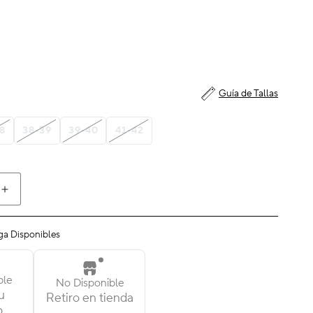
Guía de Tallas
8
38-39
39-40
41-42
Aumentar
cantidad
para
ga Disponibles
Classic
Crocs
Sandal
ble
No Disponible
u
Retiro en tienda
o