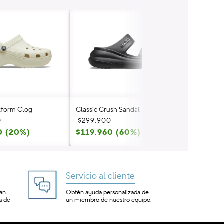
atform Clog
Classic Crush Sandal
Classic Cru
Precio
Precio
Precio
Precio
0
$299.900
$299.900
0 (20%)
habitual
de
$119.960 (60%)
habitual
de
$119.960
oferta
oferta
Servicio al cliente
tán
Obtén ayuda personalizada de
a de
un miembro de nuestro equipo.