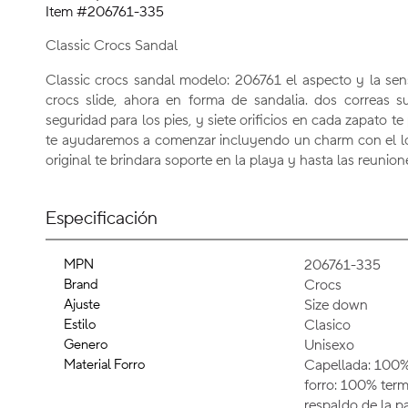
Item #206761-335
Classic Crocs Sandal
Classic crocs sandal modelo: 206761 el aspecto y la se
crocs slide, ahora en forma de sandalia. dos correas
seguridad para los pies, y siete orificios en cada zapato te 
te ayudaremos a comenzar incluyendo un charm con el log
original te brindara soporte en la playa y hasta las reunione
Especificación
MPN
206761-335
Brand
Crocs
Ajuste
Size down
Estilo
Clasico
Genero
Unisexo
Material Forro
Capellada: 100%
forro: 100% term
respaldo de la pa