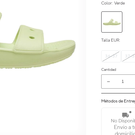
Color:
Verde
Talla EUR:
36-37
37-3
Cantidad
Reducir
cantidad
para
Métodos de Entre
Classic
Crocs
Sandal
No Disponi
Envío a t
domicili