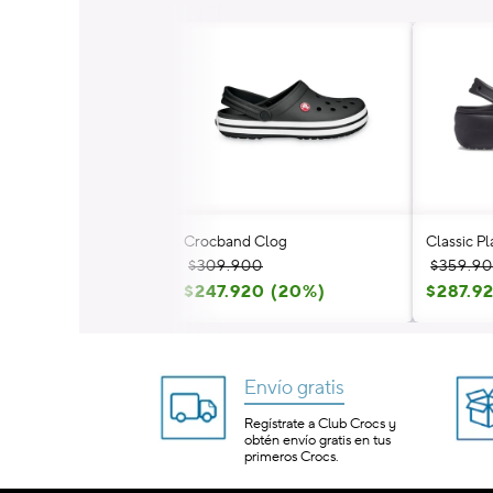
Crocband Clog
Classic P
Precio
Precio
Precio
Precio
$309.900
$359.9
habitual
de
$247.920 (20%)
habitua
de
$287.9
oferta
oferta
Envío gratis
Regístrate a Club Crocs y
obtén envío gratis en tus
primeros Crocs.