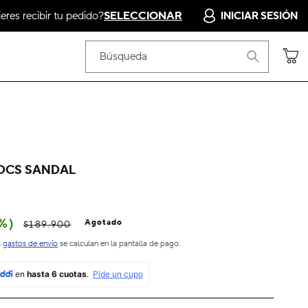
res recibir tu pedido?
SELECCIONAR
INICIAR SESIÓN
Carrito
Búsqueda
OCS SANDAL
%)
Agotado
$189.900
s
gastos de envío
se calculan en la pantalla de pago.