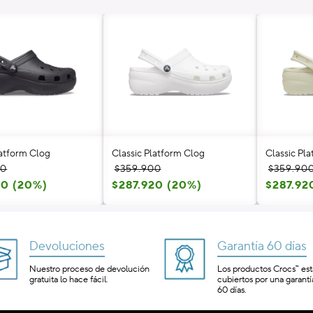
latform Clog
Classic Platform Clog
Classic Pl
Precio
Precio
Precio
Precio
00
$359.900
$359.90
l
20 (20%)
habitual
de
$287.920 (20%)
habitual
de
$287.92
oferta
oferta
Devoluciones
Garantía 60 días
Nuestro proceso de devolución
Los productos Crocs™ es
gratuita lo hace fácil.
cubiertos por una garantí
60 días.