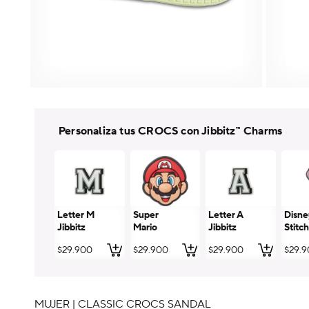
Personaliza tus CROCS con Jibbitz™ Charms
Letter M
Super
Letter A
Disne
Jibbitz
Mario
Jibbitz
Stitch
Jibbitz
Jibbit
Precio
$29.900
Precio
$29.900
Precio
$29.900
Preci
$29.
habitual
habitual
habitual
habit
MUJER | CLASSIC CROCS SANDAL