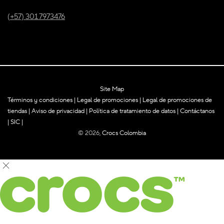
(+57) 301 7973476
Site Map
Términos y condiciones
|
Legal de promociones
|
Legal de promociones de
tiendas
|
Aviso de privacidad
|
Política de tratamiento de datos
|
Contáctanos
|
SIC
|
© 2026,
Crocs Colombia