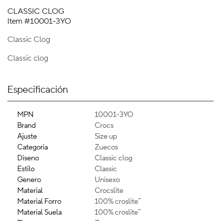
CLASSIC CLOG
Item #10001-3YO
Classic Clog
Classic clog
Especificación
MPN
10001-3YO
Brand
Crocs
Ajuste
Size up
Categoria
Zuecos
Diseno
Classic clog
Estilo
Classic
Genero
Unisexo
Material
Crocslite
Material Forro
100% croslite™
Material Suela
100% croslite™