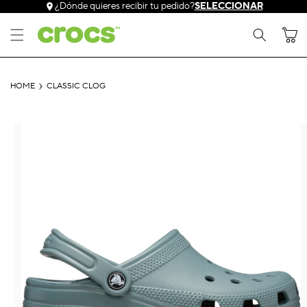
Ir
¿Dónde quieres recibir tu pedido?
SELECCIONAR
directamente
al contenido
Carrito
HOME
CLASSIC CLOG
Ir
directamente
a la
información
del producto