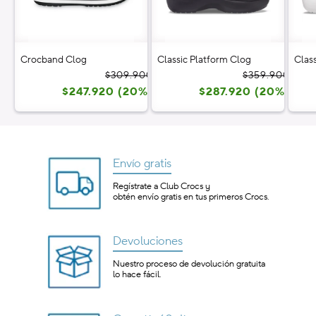
Crocband Clog
Classic Platform Clog
Clas
Precio
Precio
Prec
Prec
$309.900
$359.900
$247.920 (20%)
habitual
de
$287.920 (20%)
habi
de
oferta
ofer
Envío gratis
Regístrate a Club Crocs y
obtén envío gratis en tus primeros Crocs.
Devoluciones
Nuestro proceso de devolución gratuita
lo hace fácil.