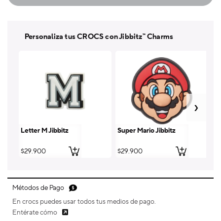
Personaliza tus CROCS con Jibbitz™ Charms
Letter M Jibbitz
Super Mario Jibbitz
Le
Precio
$29.900
Precio
$29.900
Pr
$
habitual
habitual
ha
Métodos de Pago
En crocs puedes usar todos tus medios de pago.
Entérate cómo