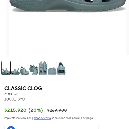
CLASSIC CLOG
ZUECOS
10001-3YO
Precio
Precio
$215.920 (20%)
$269.900
habitual
de
Impuesto incluido. Los
gastos de envío
se calculan en la pantalla de pago.
oferta