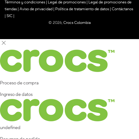
Términos y condiciones
|
Legal de promociones
|
Legal de promociones de
tiendas
|
Aviso de privacidad
|
Política de tratamiento de datos
|
Contáctanos
|
SIC
|
© 2026,
Crocs Colombia
Proceso de compra
Ingreso de datos
undefined