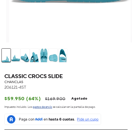
CLASSIC CROCS SLIDE
CHANCLAS
206121-4ST
Precio
Precio
$59.950 (64%)
$169.900
Agotado
habitual
de
Impuesto incluido. Los
gastos de envío
se calculan en la pantalla de pago.
oferta