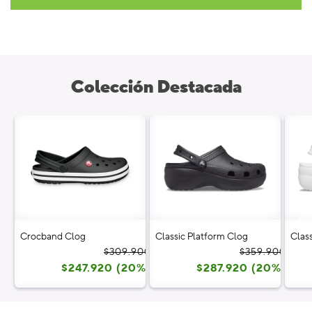
Colección Destacada
Crocband Clog
Classic Platform Clog
Clas
Precio
Precio
Prec
Prec
$309.900
$359.900
$247.920 (20%)
habitual
de
$287.920 (20%)
habi
de
oferta
ofer