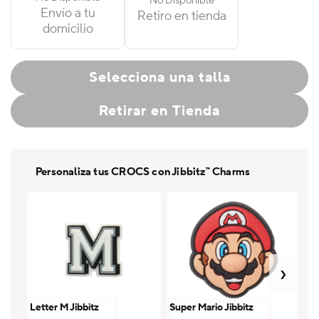
No Disponible
Envío a tu
Retiro en tienda
domicilio
Selecciona una talla
Retirar en Tienda
Personaliza tus CROCS con Jibbitz™ Charms
Letter M Jibbitz
Super Mario Jibbitz
Le