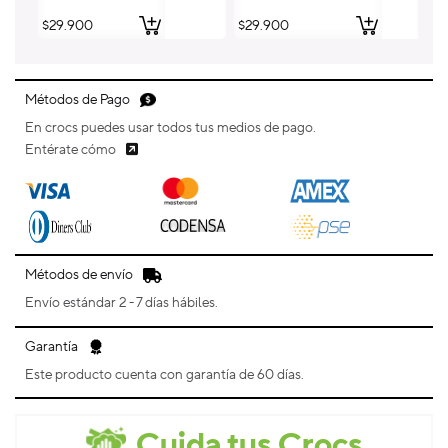
Precio
$29.900
Precio
$29.900
Pr
$
habitual
habitual
ha
Métodos de Pago
En crocs puedes usar todos tus medios de pago.
Entérate cómo
Métodos de envío
Envío estándar 2 - 7 días hábiles.
Garantía
Este producto cuenta con garantía de 60 días.
Cuida tus Crocs