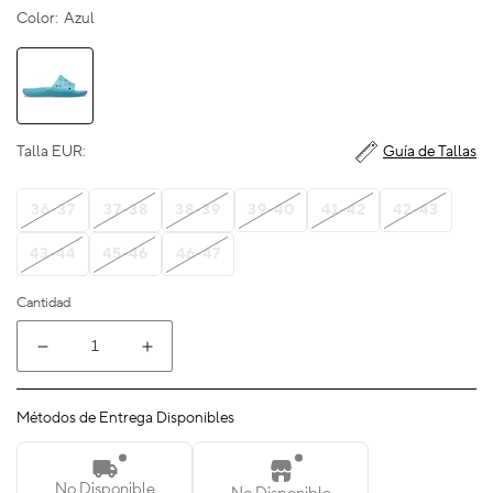
Color:
Azul
Talla EUR:
Guía de Tallas
36-37
37-38
38-39
39-40
41-42
42-43
43-44
45-46
46-47
Cantidad
Reducir
Aumentar
cantidad
cantidad
para
para
Métodos de Entrega Disponibles
Classic
Classic
Crocs
Crocs
Slide
Slide
No Disponible