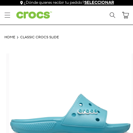
Ir
¿Dónde quieres recibir tu pedido?
SELECCIONAR
directamente
al contenido
Carrito
HOME
CLASSIC CROCS SLIDE
Ir
directamente
a la
información
del producto