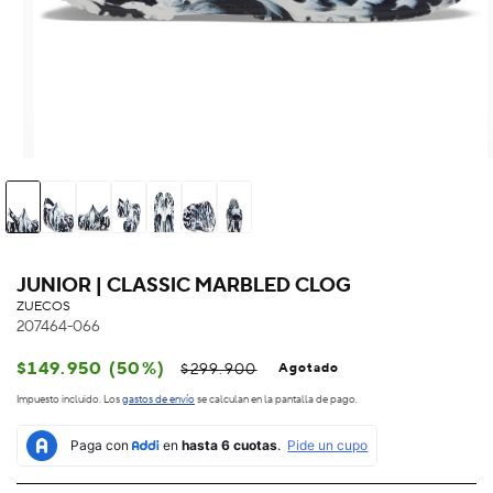
JUNIOR | CLASSIC MARBLED CLOG
ZUECOS
207464-066
Precio
Precio
$149.950 (50%)
$299.900
Agotado
habitual
de
Impuesto incluido. Los
gastos de envío
se calculan en la pantalla de pago.
oferta