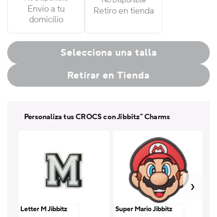
No Disponible
Marbled
Marbled
Envío a tu
Retiro en tienda
Clog
Clog
domicilio
Selecciona una talla
Retirar en Tienda
Personaliza tus CROCS con Jibbitz™ Charms
Letter M Jibbitz
Super Mario Jibbitz
Le