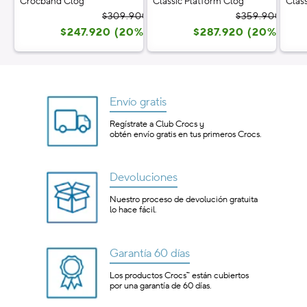
Crocband Clog
Classic Platform Clog
Clas
Precio
Precio
Prec
Prec
$309.900
$359.900
$247.920 (20%)
habitual
de
$287.920 (20%)
habi
de
oferta
ofer
Envío gratis
Regístrate a Club Crocs y
obtén envío gratis en tus primeros Crocs.
Devoluciones
Nuestro proceso de devolución gratuita
lo hace fácil.
Garantía 60 días
Los productos Crocs™ están cubiertos
por una garantía de 60 días.