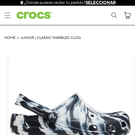
Ir
¿Dónde quieres recibir tu pedido?
SELECCIONAR
directamente
al contenido
Carrito
HOME
JUNIOR | CLASSIC MARBLED CLOG
Ir
directamente
a la
información
del producto