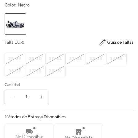
Color:
Negro
Talla EUR:
Guía de Tallas
28-29
29-30
30-31
32-33
33-34
34-35
36-37
37-38
38-39
Cantidad
Reducir
Aumentar
cantidad
cantidad
para
para
Métodos de Entrega Disponibles
Junior
Junior
|
|
Classic
Classic
No Disponible