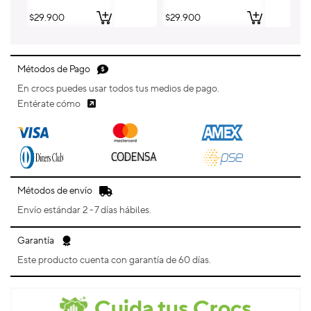
Precio
$29.900
Precio
$29.900
Pr
$
habitual
habitual
ha
Métodos de Pago
En crocs puedes usar todos tus medios de pago.
Entérate cómo
Métodos de envío
Envío estándar 2 - 7 días hábiles.
Garantía
Este producto cuenta con garantía de 60 días.
Cuida tus Crocs