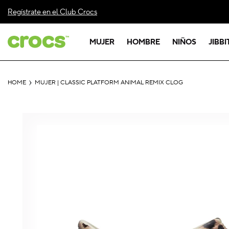
Ir
directamente
Regístrate en el Club Crocs
al contenido
MUJER
HOMBRE
NIÑOS
JIBB
HOME
MUJER | CLASSIC PLATFORM ANIMAL REMIX CLOG
Ir
directamente
a la
información
del producto