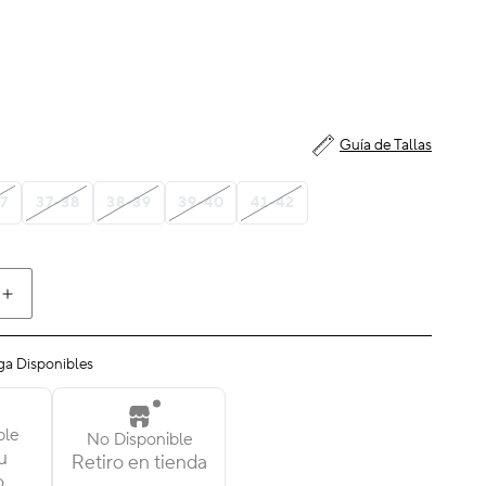
Guía de Tallas
7
37-38
38-39
39-40
41-42
Aumentar
cantidad
para
ga Disponibles
Mujer
|
Classic
ble
No Disponible
Platform
u
Retiro en tienda
Animal
o