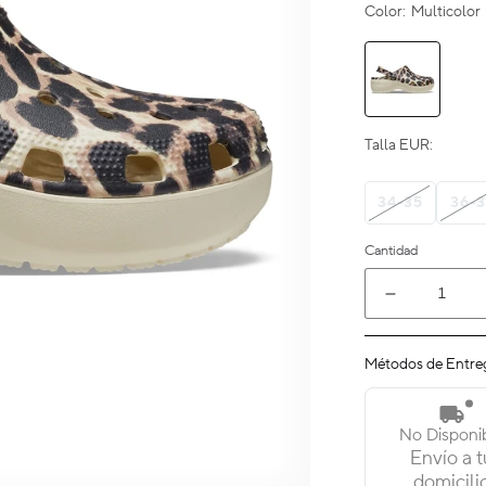
Color:
Multicolor
Talla EUR:
34-35
36-3
Cantidad
Reducir
cantidad
para
Métodos de Entre
Mujer
|
Classic
No Disponi
Platform
Envío a t
Animal
domicili