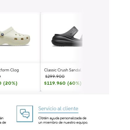
atform Clog
Classic Crush Sandal
Classic Cru
Precio
Precio
Precio
Precio
0
$299.900
$299.900
0 (20%)
habitual
de
$119.960 (60%)
habitual
de
$119.960
oferta
oferta
Servicio al cliente
tán
Obtén ayuda personalizada de
a de
un miembro de nuestro equipo.