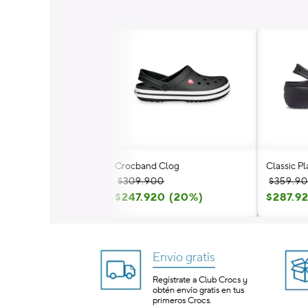
Crocband Clog
Classic P
Precio
Precio
Precio
Precio
$309.900
$359.9
habitual
de
$247.920 (20%)
habitua
de
$287.9
oferta
oferta
Envío gratis
Regístrate a Club Crocs y
obtén envío gratis en tus
primeros Crocs.