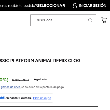
res recibir tu pedido?
SELECCIONAR
INICIAR SESIÓN
Carrito
Búsqueda
ASSIC PLATFORM ANIMAL REMIX CLOG
50%)
Agotado
$389.900
s
gastos de envío
se calculan en la pantalla de pago.