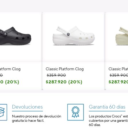
latform Clog
Classic Platform Clog
Classic Pl
Precio
Precio
Precio
Precio
00
$359.900
$359.90
l
20 (20%)
habitual
de
$287.920 (20%)
habitual
de
$287.92
oferta
oferta
Devoluciones
Garantía 60 días
Nuestro proceso de devolución
Los productos Crocs™ es
gratuita lo hace fácil.
cubiertos por una garantí
60 días.