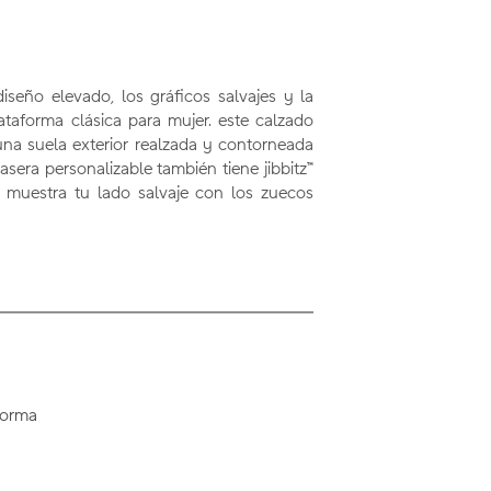
seño elevado, los gráficos salvajes y la
taforma clásica para mujer. este calzado
na suela exterior realzada y contorneada
rasera personalizable también tiene jibbitz™
 muestra tu lado salvaje con los zuecos
forma