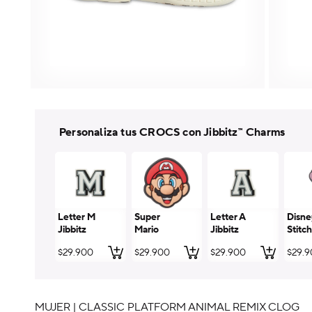
Personaliza tus CROCS con Jibbitz™ Charms
Letter M
Super
Letter A
Disne
Jibbitz
Mario
Jibbitz
Stitch
Jibbitz
Jibbit
Precio
$29.900
Precio
$29.900
Precio
$29.900
Preci
$29.
habitual
habitual
habitual
habit
MUJER | CLASSIC PLATFORM ANIMAL REMIX CLOG